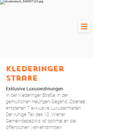
Klederinger
Straße
Exklusive Luxuswohnungen
In der Klederinger Straße, in der
gemütlichen Heurigen-Gegend „Oberlaa“,
entstehen 7 exklusive Luxuseinheiten.
Der ruhige Teil des 10. Wiener
Gemeindebezirks ist optimal an die
öffentlichen Verkehrsmitteln