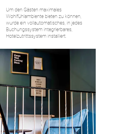
Um den Gästen maximales
Wohlfühlambiente bieten zu können,
wurde ein vollautomatisches, in jedes
Buchungssystem integrierbares,
Hotelzutrittssystem installiert.