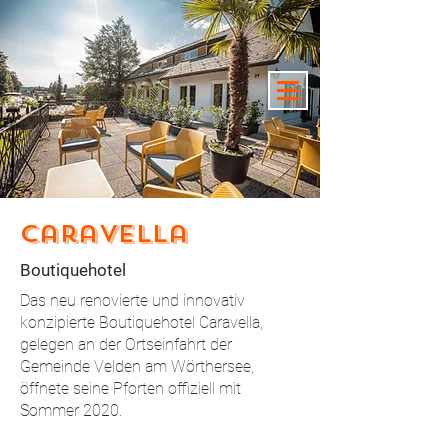
Caravella
Boutiquehotel
Das neu renovierte und innovativ
konzipierte Boutiquehotel Caravella,
gelegen an der Ortseinfahrt der
Gemeinde Velden am Wörthersee,
öffnete seine Pforten offiziell mit
Sommer 2020.