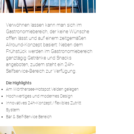
Verwöhnen lassen kann man sich im
Gastronomiebereich, der keine Wünsche
offen lässt und auf einem zeitgemäßen
Allround-Konzept basiert: Neben dem
Frühstück werden im Gastronomiebereich
ganztägig Getränke und Snacks
angeboten, zudem steht ein 24h-
Selfservice-Bereich zur Verfügung.
Die Highlights
Am Wörthersee-Hotspot Velden gelegen
Hochwertiges und modernes Design
Innovatives 24h-Konzept / flexibles Zutritt
System
Bar & Self-Service Bereich